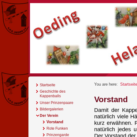
You are here:
Startseit
Startseite
Geschichte des
Kappenballs
Vorstand
Unser Prinzenpaare
Bildergalerien
Damit der Kappe
Der Verein
natürlich viele H
Vorstand
kurz erwähnen. F
Rote Funken
natürlich jedes 
Prinzengarde
Der Vorstand der